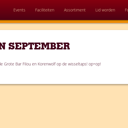
Events
Faciliteiten
Assortiment
Lid worden
F
N SEPTEMBER
 Grote Bar Filou en Korenwolf op de wisseltaps! op=op!