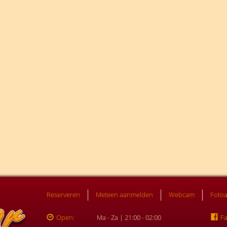
Reserveren
Meteen aanmelden
Webcam
Foto
Open:
Ma - Za | 21:00 - 02:00
F