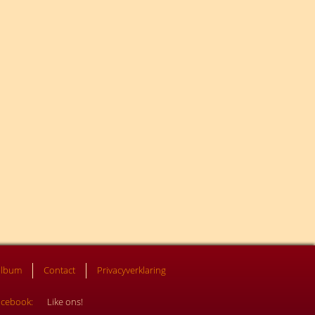
album
Contact
Privacyverklaring
acebook:
Like ons!